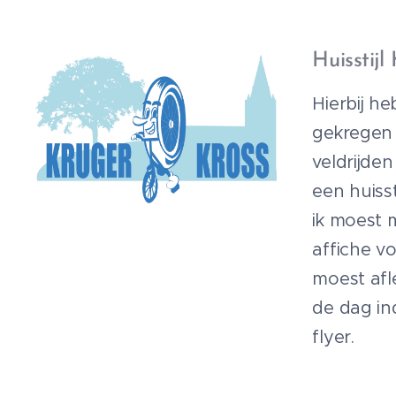
Huissti
Hierbij he
gekregen
veldrijd
een huiss
ik moest 
affiche v
moest afl
de dag in
flyer.