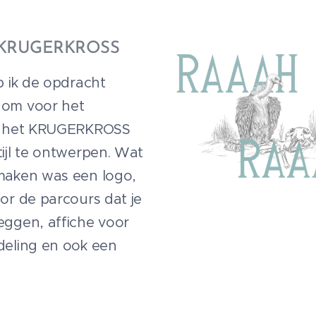
jl KRUGERKROSS
b ik de opdracht
 om voor het
en het KRUGERKROSS
tijl te ontwerpen. Wat
maken was een logo,
oor de parcours dat je
eggen, affiche voor
deling en ook een