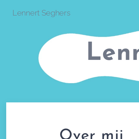
Lennert Seghers
Len
Over mij