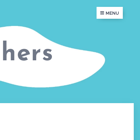
MENU
hers