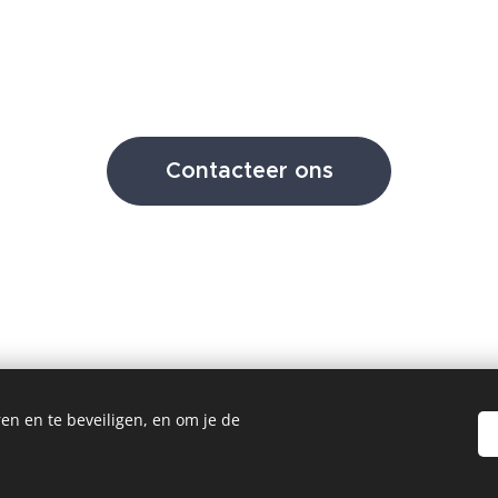
Contacteer ons
en en te beveiligen, en om je de
Mogelijk gemaakt door
Webnode
Cookies
rd gemaakt met Webnode.
Maak jouw eigen website
vandaag nog gr